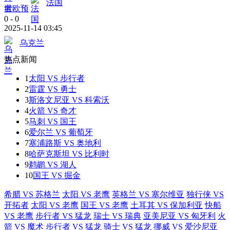
法国
世欧预
0
-
0
2025-11-14 03:45
乌克兰
热点新闻
1
太阳 VS 步行者
2
雷霆 VS 勇士
3
斯洛文尼亚 VS 科索沃
4
火箭 VS 奇才
5
马刺 VS 国王
6
爱尔兰 VS 葡萄牙
7
塞浦路斯 VS 奥地利
8
哈萨克斯坦 VS 比利时
9
鹈鹕 VS 湖人
10
国王 VS 掘金
希腊 VS 苏格兰
太阳 VS 老鹰
英格兰 VS 塞尔维亚
独行侠 VS
开拓者
太阳 VS 老鹰
国王 VS 老鹰
土耳其 VS 保加利亚
快船
VS 老鹰
步行者 VS 猛龙
瑞士 VS 瑞典
亚美尼亚 VS 匈牙利
火
箭 VS 魔术
步行者 VS 猛龙
骑士 VS 猛龙
挪威 VS 爱沙尼亚