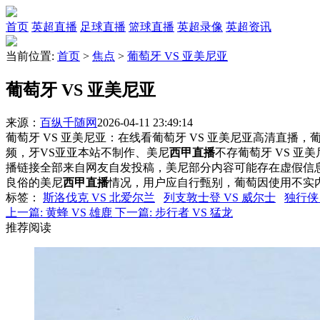
首页
英超直播
足球直播
篮球直播
英超录像
英超资讯
当前位置:
首页
>
焦点
>
葡萄牙 VS 亚美尼亚
葡萄牙 VS 亚美尼亚
来源：
百纵千随网
2026-04-11 23:49:14
葡萄牙 VS 亚美尼亚：在线看葡萄牙 VS 亚美尼亚高清直播，葡
频，牙VS亚亚本站不制作、美尼
西甲直播
不存葡萄牙 VS 亚
播链接全部来自网友自发投稿，美尼部分内容可能存在虚假信
良俗的美尼
西甲直播
情况，用户应自行甄别，葡萄因使用不实
标签
：
斯洛伐克 VS 北爱尔兰
列支敦士登 VS 威尔士
独行侠 
上一篇:
黄蜂 VS 雄鹿
下一篇:
步行者 VS 猛龙
推荐阅读