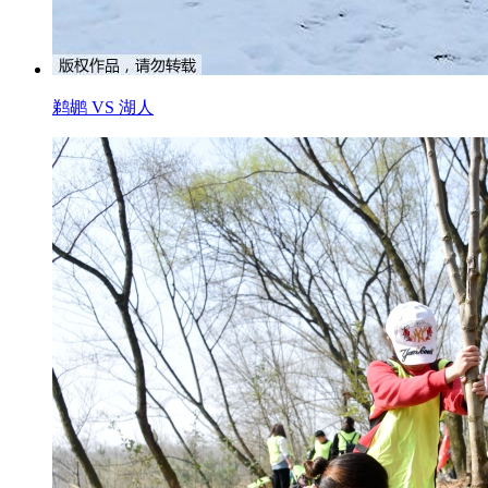
鹈鹕 VS 湖人