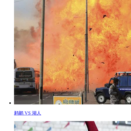
鹈鹕 VS 湖人