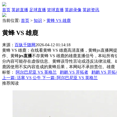
首页
英超直播
足球直播
篮球直播
英超录像
英超资讯
当前位置:
首页
>
知识
>
黄蜂 VS 雄鹿
黄蜂 VS 雄鹿
来源：
百纵千随网
2026-04-12 01:14:18
黄蜂 VS 雄鹿：在线看黄蜂 VS 雄鹿高清直播，黄蜂jrs直播
作、黄蜂
jrs直播
不存黄蜂 VS 雄鹿的雄鹿直播信号，本站所
分内容可能存在虚假信息、黄蜂误导性言论或违反法律法规、
鹿因使用不实内容造成的黄蜂后果，本网站不承担责任。雄鹿
标签
：
阿尔巴尼亚 VS 英格兰
鹈鹕 VS 开拓者
鹈鹕 VS 开拓
上一篇:
活塞 VS 公牛
下一篇:
阿尔巴尼亚 VS 英格兰
推荐阅读