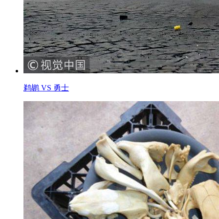
鹈鹕 VS 勇士