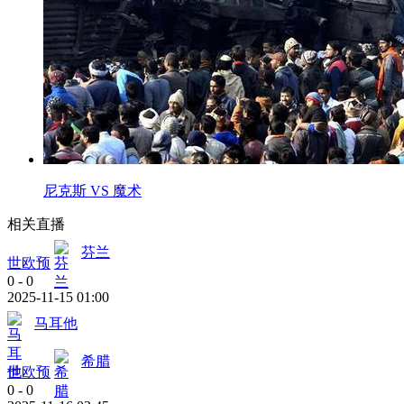
尼克斯 VS 魔术
相关直播
芬兰
世欧预
0
-
0
2025-11-15 01:00
马耳他
希腊
世欧预
0
-
0