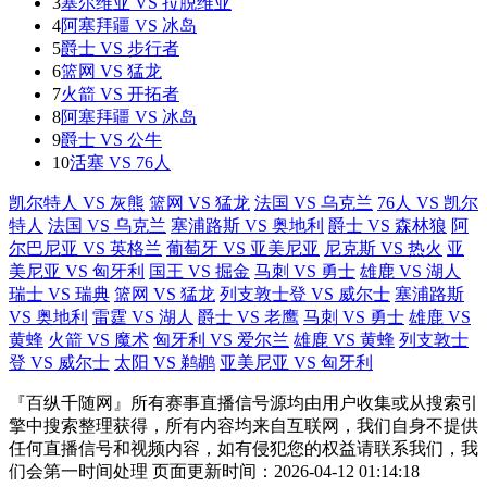
3
塞尔维亚 VS 拉脱维亚
4
阿塞拜疆 VS 冰岛
5
爵士 VS 步行者
6
篮网 VS 猛龙
7
火箭 VS 开拓者
8
阿塞拜疆 VS 冰岛
9
爵士 VS 公牛
10
活塞 VS 76人
凯尔特人 VS 灰熊
篮网 VS 猛龙
法国 VS 乌克兰
76人 VS 凯尔
特人
法国 VS 乌克兰
塞浦路斯 VS 奥地利
爵士 VS 森林狼
阿
尔巴尼亚 VS 英格兰
葡萄牙 VS 亚美尼亚
尼克斯 VS 热火
亚
美尼亚 VS 匈牙利
国王 VS 掘金
马刺 VS 勇士
雄鹿 VS 湖人
瑞士 VS 瑞典
篮网 VS 猛龙
列支敦士登 VS 威尔士
塞浦路斯
VS 奥地利
雷霆 VS 湖人
爵士 VS 老鹰
马刺 VS 勇士
雄鹿 VS
黄蜂
火箭 VS 魔术
匈牙利 VS 爱尔兰
雄鹿 VS 黄蜂
列支敦士
登 VS 威尔士
太阳 VS 鹈鹕
亚美尼亚 VS 匈牙利
『百纵千随网』所有赛事直播信号源均由用户收集或从搜索引
擎中搜索整理获得，所有内容均来自互联网，我们自身不提供
任何直播信号和视频内容，如有侵犯您的权益请联系我们，我
们会第一时间处理 页面更新时间：2026-04-12 01:14:18