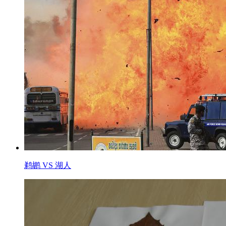
鹈鹕 VS 湖人