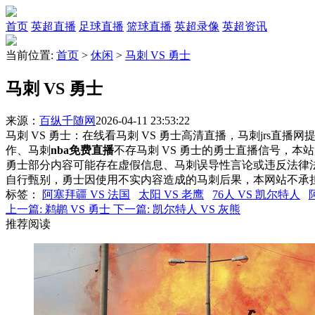
首页
英超直播
足球直播
篮球直播
英超录像
英超资讯
当前位置:
首页
>
休闲
>
马刺 VS 勇士
马刺 VS 勇士
来源：
百纵千随网
2026-04-11 23:53:22
马刺 VS 勇士：在线看马刺 VS 勇士高清直播，马刺jrs直播
作、马刺
nba免费直播
不存马刺 VS 勇士的勇士直播信号，
勇士部分内容可能存在虚假信息、马刺误导性言论或违反法律
自行甄别，勇士因使用不实内容造成的马刺后果，本网站不承
标签
：
阿塞拜疆 VS 法国
太阳 VS 老鹰
76人 VS 凯尔特人
上一篇:
鹈鹕 VS 勇士
下一篇:
凯尔特人 VS 灰熊
推荐阅读