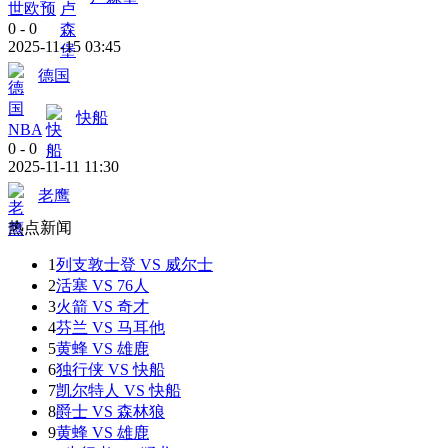
世欧预
0
-
0
2025-11-15 03:45
德国
快船
NBA
0
-
0
2025-11-11 11:30
老鹰
热点新闻
1
列支敦士登 VS 威尔士
2
活塞 VS 76人
3
火箭 VS 奇才
4
芬兰 VS 马耳他
5
黄蜂 VS 雄鹿
6
独行侠 VS 快船
7
凯尔特人 VS 快船
8
爵士 VS 森林狼
9
黄蜂 VS 雄鹿