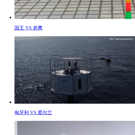
国王 VS 老鹰
匈牙利 VS 爱尔兰