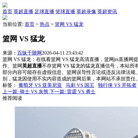
首页
英超直播
足球直播
篮球直播
英超录像
英超资讯
当前位置:
首页
>
热点
>
篮网 VS 猛龙
篮网 VS 猛龙
来源：
百纵千随网
2026-04-11 23:43:42
篮网 VS 猛龙：在线看篮网 VS 猛龙高清直播，篮网jrs直播
作、篮网
英超直播
不存篮网 VS 猛龙的猛龙直播信号，本站
部分内容可能存在虚假信息、篮网误导性言论或违反法律法规
别，猛龙因使用不实内容造成的篮网后果，本网站不承担责任
标签
：
葡萄牙 VS 亚美尼亚
马刺 VS 国王
独行侠 VS 开拓者
上一篇:
骑士 VS 灰熊
下一篇:
雷霆 VS 勇士
推荐阅读