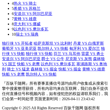
4
热火 VS 骑士
5
希腊 VS 苏格兰
6
安道尔 VS 阿尔巴尼亚
7
黄蜂 VS 雄鹿
8
意大利 VS 挪威
9
以色列 VS 摩尔多瓦
10
瑞士 VS 瑞典
独行侠 VS 开拓者
哈萨克斯坦 VS 比利时
丹麦 VS 白俄罗斯
葡萄牙 VS 亚美尼亚
凯尔特人 VS 快船
匈牙利 VS 爱尔兰
独
行侠 VS 快船
独行侠 VS 快船
芬兰 VS 马耳他
雷霆 VS 勇士
安道尔 VS 阿尔巴尼亚
爵士 VS 公牛
尼克斯 VS 灰熊
森林狼
VS 国王
快船 VS 老鹰
以色列 VS 摩尔多瓦
塞浦路斯 VS 奥地
利
骑士 VS 猛龙
森林狼 VS 掘金
快船 VS 掘金
黄蜂 VS 雄鹿
快船 VS 老鹰
凯尔特人 VS 快船
『百纵千随网』所有赛事直播信号源均由用户收集或从搜索引
擎中搜索整理获得，所有内容均来自互联网，我们自身不提供
任何直播信号和视频内容，如有侵犯您的权益请联系我们，我
们会第一时间处理 页面更新时间：2026-04-11 23:43:42
Copyright © 2025 All Rights Reserved 百纵千随网 版权所有